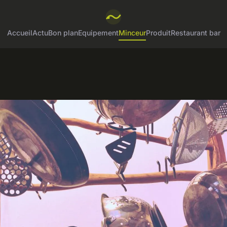
Accueil
Actu
Bon plan
Equipement
Minceur
Produit
Restaurant bar