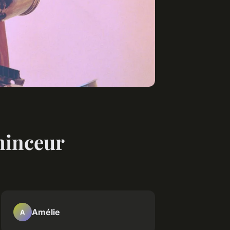
minceur
Amélie
A