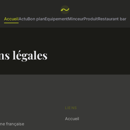
Accueil
Actu
Bon plan
Equipement
Minceur
Produit
Restaurant bar
s légales
LIENS
Accueil
ine française